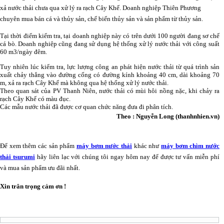
xả nước thải chưa qua xử lý ra rạch Cây Khế. Doanh nghiệp Thiên Phương
chuyên mua bán cá và thủy sản, chế biến thủy sản và sản phẩm từ thủy sản.
Tại thời điểm kiểm tra, tại doanh nghiệp này có trên dưới 100 người đang sơ chế
cá bò. Doanh nghiệp cũng đang sử dụng hệ thống xử lý nước thải với công suất
60 m3/ngày đêm.
Tuy nhiên lúc kiểm tra, lực lượng công an phát hiện nước thải từ quá trình sản
xuất chảy thẳng vào đường cống có đường kính khoảng 40 cm, dài khoảng 70
m, xả ra rạch Cây Khế mà không qua hệ thống xử lý nước thải.
Theo quan sát của PV Thanh Niên, nước thải có mùi hôi nồng nặc, khi chảy ra
rạch Cây Khế có màu đục.
Các mẫu nước thải đã được cơ quan chức năng đưa đi phân tích.
Theo : Nguyễn Long (thanhnhien.vn)
Để xem thêm các sản phẩm
máy bơm nước thải
khác như
máy bơm chìm nước
thải tsurumi
hãy liên lạc với chúng tôi ngay hôm nay để được tư vấn miễn phí
và mua sản phẩm ưu đãi nhất.
Xin trân trọng cảm
ơn !