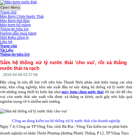
Open Menu
Trang chủ
Máy Bơm Chìm Nước Thải
Máy Bơm Hút Bùn
Máy bơm hố móng
Thông tin hữu ích
Hướng dẫn mua hàng
Giới thiệu công ty
Liên hệ
Trang chủ
Tài Liệu
Thông tin hữu ích
Sắm hệ thống xử lý nước thải 'cho vui', rồi xả thẳng
nước thải ra rạch
2016-04-08 02:37:58
Đây cũng là tiêu đề bài viết trên báo Thanh Niên phản ánh hiện trạng các nhà
máy, khu công nghiệp, khu sản xuất đầu tư xây dựng hệ thống xử lý nước thải
với những trang thiết bị hiện đại như
máy bơm chìm nước thải
rồi lại chỉ để cho
vui còn nước thải sản xuất vấn được xả thẳng ra kênh, rạch gây nên hậu quả
nghiêm trọng về ô nhiễm môi trường.
Công an đang kiểm tra hệ thống xử lý nước thải của doanh nghiệp
Ngày 7.4, Công an TP.Vũng Tàu, tỉnh Bà Rịa - Vũng Tàu kiểm tra và phát hiện
doanh nghiệp tư nhân Thiên Phương (đường Phước Thắng, P.12, TP.Vũng Tàu)