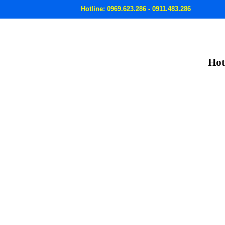
Hotline: 0969.623.286 - 0911.483.286
Hot
C THẢI
MÁY BƠM HÚT BÙN
MÁY BƠM HỐ MÓNG
GIỚI THIỆU 