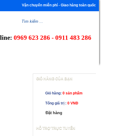
Vận chuyển miễn phí - Giao hàng toàn quốc
line:
0969 623 286 - 0911 483 286
CÔNG TY
HƯỚNG DẪN MUA HÀNG
LIÊN HỆ
GIỎ HÀNG CỦA BẠN
Giỏ hàng:
0 sản phẩm
Tổng giá trị :
0 VNĐ
Đặt hàng
HỖ TRỢ TRỰC TUYẾN