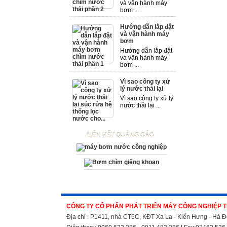
và vận hành máy
bơm ...
Hướng dẫn lắp đặt
và vận hành máy
bơm
Hướng dẫn lắp đặt
và vận hành máy
bơm ...
Vì sao công ty xử
lý nước thải lại
Vì sao công ty xử lý
nước thải lại ...
LIÊN KẾT QUẢNG CÁO
CÔNG TY CỔ PHẨN PHÁT TRIỂN MÁY CÔNG NGHIỆP 
Địa chỉ : P1411, nhà CT6C, KĐT Xa La - Kiến Hưng - Hà Đ