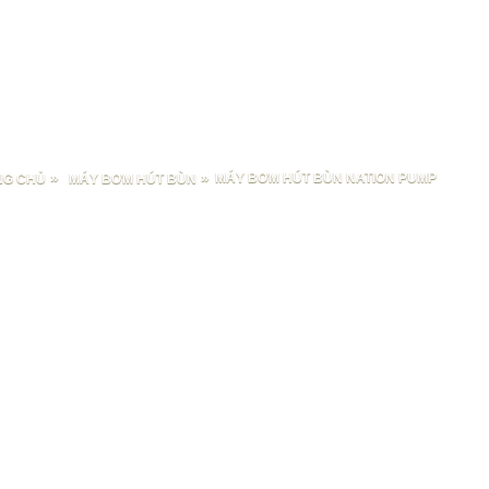
»
»
MÁY BƠM HÚT BÙN NATION PUMP
NG CHỦ
MÁY BƠM HÚT BÙN