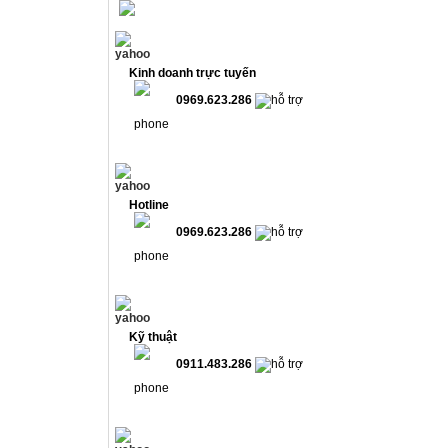
Kinh doanh trực tuyến
0969.623.286
Hotline
0969.623.286
Kỹ thuật
0911.483.286