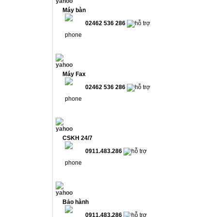
Máy bàn
02462 536 286
Máy Fax
02462 536 286
CSKH 24/7
0911.483.286
Bảo hành
0911.483.286