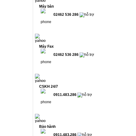
Máy bàn
02462 536 286
Máy Fax
02462 536 286
CSKH 24/7
0911.483.286
Bảo hành
0911.483.286