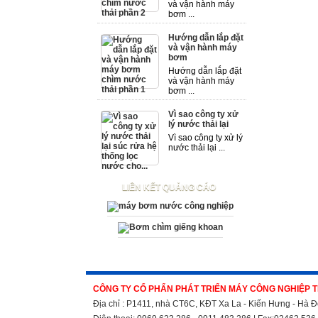
và vận hành máy
bơm ...
Hướng dẫn lắp đặt
và vận hành máy
bơm
Hướng dẫn lắp đặt
và vận hành máy
bơm ...
Vì sao công ty xử
lý nước thải lại
Vì sao công ty xử lý
nước thải lại ...
LIÊN KẾT QUẢNG CÁO
CÔNG TY CỔ PHẨN PHÁT TRIỂN MÁY CÔNG NGHIỆP 
Địa chỉ : P1411, nhà CT6C, KĐT Xa La - Kiến Hưng - Hà Đ