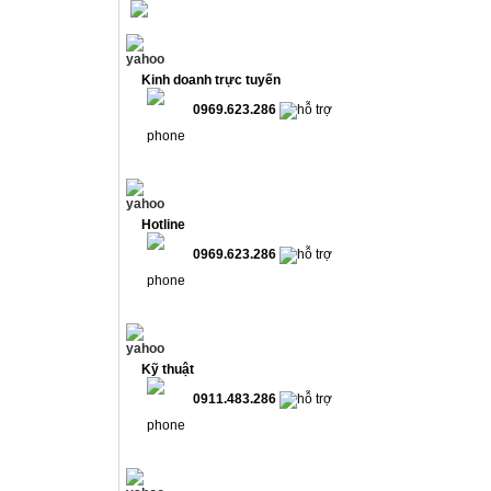
Kinh doanh trực tuyến
0969.623.286
Hotline
0969.623.286
Kỹ thuật
0911.483.286