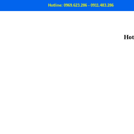
Hotline: 0969.623.286 - 0911.483.286
Hot
C THẢI
MÁY BƠM HÚT BÙN
MÁY BƠM HỐ MÓNG
GIỚI THIỆU 