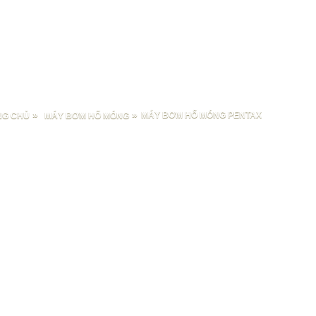
»
»
MÁY BƠM HỐ MÓNG PENTAX
NG CHỦ
MÁY BƠM HỐ MÓNG