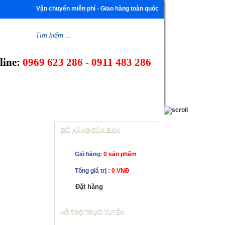
Vận chuyển miễn phí - Giao hàng toàn quốc
line:
0969 623 286 - 0911 483 286
CÔNG TY
HƯỚNG DẪN MUA HÀNG
LIÊN HỆ
GIỎ HÀNG CỦA BẠN
Giỏ hàng:
0 sản phẩm
Tổng giá trị :
0 VNĐ
Đặt hàng
HỖ TRỢ TRỰC TUYẾN