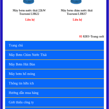
Máy bơm nước thải 22kW
Máy bơm chìm nước thải
Tsurumi LH622
Tsurumi LH637
Liên hệ
Liên hệ
01
02
03
>
Trang cuối
Trang chủ
Máy Bơm Chìm Nước Thải
Máy Bơm Hút Bùn
Máy bơm hố móng
Thông tin hữu ích
Hướng dẫn mua hàng
Giới thiệu công ty