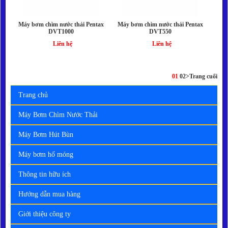
Máy bơm chìm nước thải Pentax
Máy bơm chìm nước thải Pentax
DVT1000
DVT550
Liên hệ
Liên hệ
01
02
>
Trang cuối
Trang chủ
Máy Bơm Chìm Nước Thải
Máy Bơm Hút Bùn
Máy bơm hố móng
Thông tin hữu ích
Hướng dẫn mua hàng
Giới thiệu công ty