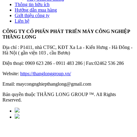
Thông tin hữu ích
Hướng dẫn mua hàng
Giới thiệu công ty
Liên hệ
CÔNG TY CỔ PHẨN PHÁT TRIỂN MÁY CÔNG NGHIỆP
THĂNG LONG
Địa chỉ : P1411, nhà CT6C, KĐT Xa La - Kiến Hưng - Hà Đông -
Hà Nội ( gần viện 103 , cầu Bươu)
Điện thoại: 0969 623 286 - 0911 483 286 | Fax:02462 536 286
Website:
https://thanglonggroup.vn/
Email: maycongnghiepthanglong@gmail.com
Bản quyền thuộc THĂNG LONG GROUP ™. All Rights
Reserved.