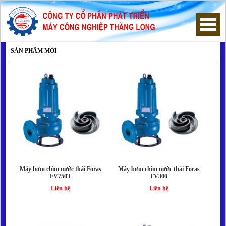
SẢN PHẨM MỚI
Trang chủ
Máy Bơm Chìm Nước Thải
Máy Bơm Hút Bùn
Máy bơm hố móng
Thông tin hữu ích
Máy bơm chìm nước thải Foras
Máy bơm chìm nước thải Foras
FV750T
FV300
Hướng dẫn mua hàng
Liên hệ
Liên hệ
Giới thiệu công ty