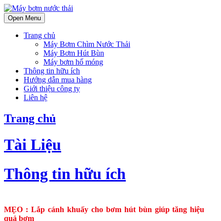
Open Menu
Trang chủ
Máy Bơm Chìm Nước Thải
Máy Bơm Hút Bùn
Máy bơm hố móng
Thông tin hữu ích
Hướng dẫn mua hàng
Giới thiệu công ty
Liên hệ
Trang chủ
Tài Liệu
Thông tin hữu ích
MẸO : Lắp cánh khuấy cho bơm hút bùn giúp tăng hiệu
quả bơm