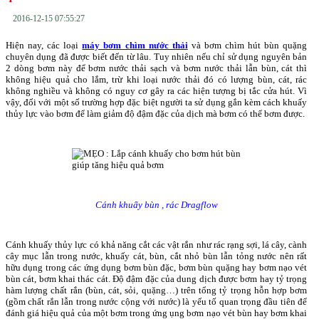
2016-12-15 07:55:27
Hiện nay, các loại
máy bơm chìm nước thải
và bơm chìm hút bùn quặng
chuyên dụng đã được biết đến từ lâu. Tuy nhiên nếu chỉ sử dụng nguyên bản
2 dòng bơm này để bơm nước thải sạch và bơm nước thải lẫn bùn, cát thì
không hiệu quả cho lắm, trừ khi loại nước thải đó có lượng bùn, cát, rác
không nghiều và không có nguy cơ gây ra các hiện tượng bị tắc cửa hút. Vì
vậy, đối với một số trường hợp đặc biệt người ta sử dụng gắn kèm cách khuấy
thủy lực vào bơm để làm giảm độ đậm đặc của dịch mà bơm có thể bơm được.
Cánh khuấy bùn , rác Dragflow
Cánh khuấy thủy lực có khả năng cắt các vật rắn như rác rạng sợi, lá cây, cành
cây mục lẫn trong nước, khuấy cát, bùn, cắt nhỏ bùn lẫn tỏng nước nên rất
hữu dụng trong các ứng dụng bơm bùn đặc, bơm bùn quặng hay bơm nạo vét
bùn cát, bơm khai thác cát. Độ đậm đặc của dung dịch được bơm hay tỷ trọng
hàm lượng chất rắn (bùn, cát, sỏi, quặng…) trên tổng tỷ trọng hỗn hợp bơm
(gồm chất rắn lẫn trong nước cộng với nước) là yếu tố quan trọng đầu tiên để
đánh giá hiệu quả của một bơm trong ứng ụng bơm nạo vét bùn hay bơm khai