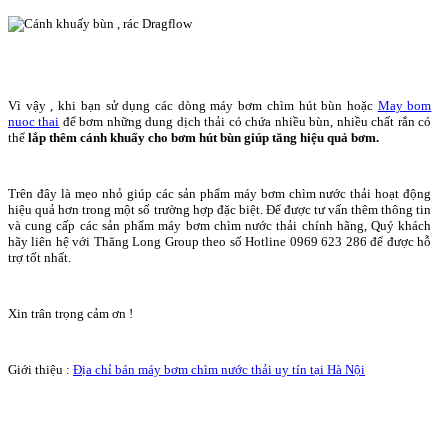
Vì vậy , khi bạn sử dụng các dòng máy bơm chìm hút bùn hoặc
May bom
nuoc thai
để bơm những dung dịch thải có chứa nhiều bùn, nhiều chất rắn có
thể
lắp thêm cánh khuấy cho bơm hút bùn giúp tăng hiệu quả bơm.
Trên đây là mẹo nhỏ giúp các sản phẩm máy bơm chìm nước thải hoạt động
hiệu quả hơn trong một số trường hợp đặc biệt. Để được tư vấn thêm thông tin
và cung cấp các sản phẩm máy bơm chìm nước thải chính hãng, Quý khách
hãy liên hệ với Thăng Long Group theo số Hotline 0969 623 286 để được hỗ
trợ tốt nhất.
Xin trân trọng cảm ơn !
Giới thiệu :
Địa chỉ bán máy bơm chìm nước thải uy tín tại Hà Nội