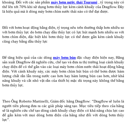
khoáng. Đối với các sản phẩm
máy bơm nước thải Tsurumi
, tỷ trọng này có
thể lên tới 70% khi sử dụng bơm thủy lực kèm cánh khuấy của Dragflow. Đây
là hiệu quả mà ít dòng máy bơm chìm nước thải nào có thể đạt được.
Đối với bơm hoạt động bằng điện, tỷ trọng nêu trên thường thấp hơn nhiều so
với bơm thủy lực do bơm chạy dầu thủy lực có lực hút mạnh hơn nhiều so với
bơm chìm điệ
n, đặc biệt khi bơm thủy lực có thể được gắn kèm cánh khuấy
cũng chạy bằng dầu thủy lực
Để tăng hiệu quả của các dòng
máy bơm bùn
đặc chạy điện hiện nay, Hãng
sản xuất Dragflow đã nghiên cứu, chế tạo và đưa ra thị trường loại cánh khuấy
chạy điện để có thể gắn vào các loại máy bơm chìm nước thải hoạt động bằng
điện. Với cánh khuấy này, các máy bơm chìm hút bùn có thể bơm được hàm
lượng chất rắn lẫn trong nước cao hơn hay hàm lượng bùn cao hơn, nhờ khả
năng khuấy và cắt nhỏ vật rắn của thiết bị mặc dù trọng này không thể bằng
bơm thủy lực.
Theo Ông Roberto Martinelli, Giám đốc hãng Dragflow: “Dragflow sẽ luôn là
người tiên phong đưa ra các giải pháp sáng tạo. Mục tiêu tiếp theo của hãng
sẽ là nghiên cứu chế tạo dòng cánh khuấy chạy điện có khả năng chịu lực cao
để gắn kèm với mọi dòng bơm điện của hãng như đối với dòng bơm thủy
lực”.