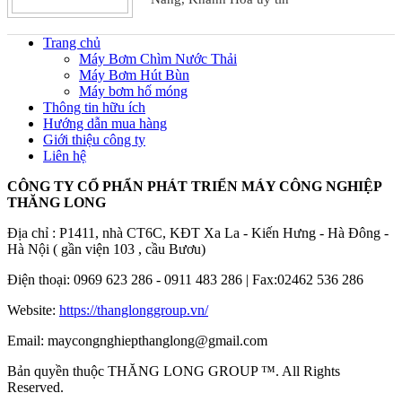
Trang chủ
Máy Bơm Chìm Nước Thải
Máy Bơm Hút Bùn
Máy bơm hố móng
Thông tin hữu ích
Hướng dẫn mua hàng
Giới thiệu công ty
Liên hệ
CÔNG TY CỔ PHẨN PHÁT TRIỂN MÁY CÔNG NGHIỆP
THĂNG LONG
Địa chỉ : P1411, nhà CT6C, KĐT Xa La - Kiến Hưng - Hà Đông -
Hà Nội ( gần viện 103 , cầu Bươu)
Điện thoại: 0969 623 286 - 0911 483 286 | Fax:02462 536 286
Website:
https://thanglonggroup.vn/
Email: maycongnghiepthanglong@gmail.com
Bản quyền thuộc THĂNG LONG GROUP ™. All Rights
Reserved.