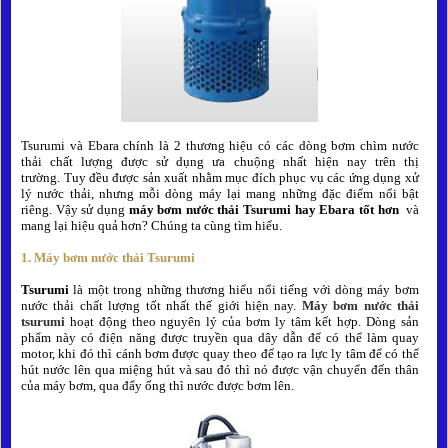
Liên hệ
Tsurumi và Ebara chính là 2 thương hiệu có các dòng bơm chìm nước
thải chất lượng được sử dụng ưa chuộng nhất hiện nay trên thị
trường.
Tuy đều được sản xuất nhằm mục đích phục vụ các ứng dụng xử
lý nước thải, nhưng mỗi dòng máy lại mang những đặc điểm nổi bật
riêng. Vậy sử dụng
máy bơm nước thải Tsurumi hay Ebara tốt hơn
và
mang lại hiệu quả hơn? Chúng ta cùng tìm hiểu.
1. Máy bơm nước thải Tsurumi
Tsurumi
là một
trong những thương hiểu nổi tiếng với dòng
máy bơm
nước thải
chất lượng tốt nhất thế giới hiện nay.
Máy
bơm nước thải
tsurumi
hoạt động theo nguyên lý của bơm ly tâm kết hợp. Dòng sản
phẩm này có điện năng được truyền qua dây dẫn để có thể làm quay
motor, khi đó thì cánh bơm được quay theo để tạo ra lực ly tâm để có thể
hút nước lên qua miệng hút và sau đó thì nó được vận chuyển đến thân
của máy bơm, qua đẩy ống thì nước được bơm lên.