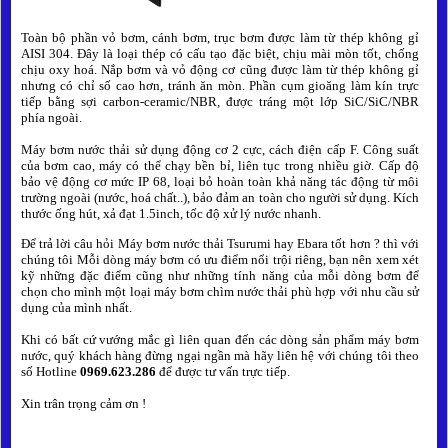
Toàn bộ phần vỏ bơm, cánh bơm, trục bơm được làm từ thép không gỉ
AISI 304. Đây là loại thép có cấu tạo đặc biệt, chịu mài mòn tốt, chống
chịu oxy hoá.
Nắp bơm và vỏ động cơ cũng được làm từ thép không gỉ
nhưng có chỉ số cao hơn, tránh ăn mòn. Phần cụm gioăng làm kín trực
tiếp bằng sợi carbon-ceramic/NBR, được tráng một lớp SiC/SiC/NBR
phía ngoài.
Máy bơm nước thải sử dụng động cơ 2 cực, cách điện cấp F. Công suất
của bơm cao, máy có thể chạy bền bỉ, liên tục trong nhiều giờ. Cấp độ
bảo vệ động cơ mức IP 68, loại bỏ hoàn toàn khả năng tác động từ môi
trường ngoài (nước, hoá chất..), bảo đảm an toàn cho người sử dụng. Kích
thước ống hút, xả đạt 1.5inch, tốc độ xử lý nước nhanh.
Để trả lời câu hỏi Máy bơm nước thải Tsurumi hay Ebara tốt hơn ? thì với
chúng tôi Mỗi dòng máy bơm có ưu điểm nổi trội riêng, bạn nên xem xét
kỹ những đặc điểm cũng như những tính năng của mỗi dòng bơm để
chọn cho mình một loại máy bơm chìm nước thải phù hợp với nhu cầu sử
dụng của mình nhất.
Khi có bất cứ vướng mắc gì liên quan đến các dòng sản phẩm máy bơm
nước, quý khách hàng đừng ngại ngần mà hãy liên hệ với chúng tôi theo
số Hotline
0969.623.286
để được tư vấn trực tiếp.
Xin trân trọng cảm ơn !